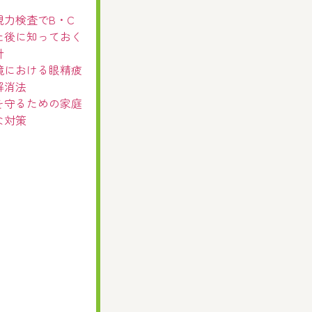
視力検査でB・C
た後に知っておく
針
境における眼精疲
解消法
を守るための家庭
な対策