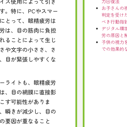
イス使用によって引き
力回復法
お子さんの
す。特に、PCやスマー
判定を受け
にとって、眼精疲労は
べき行動指
デジタル環
労は、目の筋肉に負担
労の原因と
れることによって生じ
子供の視力
さや文字の小ささ、さ
での効果的
、目が緊張しやすくな
ーライトも、眼精疲労
は、目の網膜に直接影
こす可能性がありま
、瞬きが減少し、目の
の要因が重なること