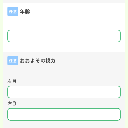
年齢
任意
おおよその視力
任意
右目
左目