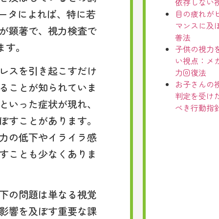
依存しない
データによれば、特に若
目の疲れが
マンスに及
が顕著で、視力検査で
善法
ます。
子供の視力
い視点：メ
レスを引き起こすだけ
力回復法
お子さんの
ることが知られていま
判定を受け
といった症状が現れ、
べき行動指
ぼすことがあります。
力の低下やイライラ感
すことも少なくありま
下の問題は単なる視覚
影響を及ぼす重要な課