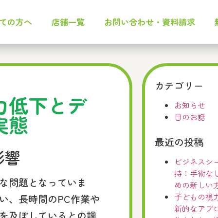
ての方へ
店舗一覧
お問い合わせ・資料請求
カテゴリー
力低下とデ
お知らせ
実態
目のお話
最近の投稿
影響
ビジネスシ
持：手術な
な問題となっていま
めの新しい
子どもの視
い、長時間のPC作業や
新的なアプ
を及ぼしているとの調